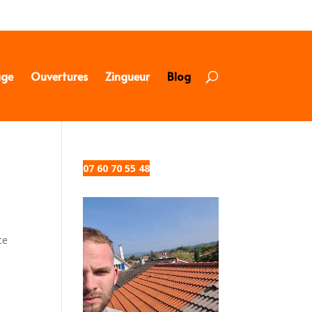
age
Ouvertures
Zingueur
Blog
07 60 70 55 48
ce