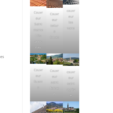
couvr
Couvr
Couvr
eur
eur
eur
les
Saint
toitur
vans
marce
e
l lès
Cruas
anno
nay
ses
Couvr
Couvr
couvr
eur
eur
eur
Ruom
saint
saint
s
felicie
agrèv
n
e