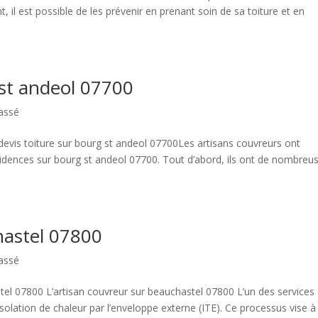
 il est possible de les prévenir en prenant soin de sa toiture et en
 st andeol 07700
assé
devis toiture sur bourg st andeol 07700Les artisans couvreurs ont
idences sur bourg st andeol 07700. Tout d’abord, ils ont de nombreu
hastel 07800
assé
tel 07800 L’artisan couvreur sur beauchastel 07800 L’un des services
’isolation de chaleur par l’enveloppe externe (ITE). Ce processus vise à