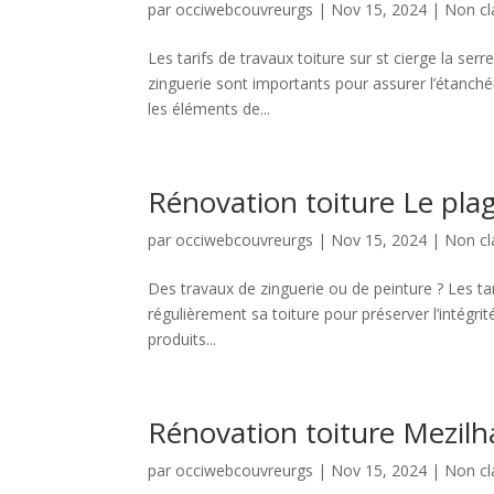
par
occiwebcouvreurgs
|
Nov 15, 2024
|
Non cl
Les tarifs de travaux toiture sur st cierge la se
zinguerie sont importants pour assurer l’étanchéit
les éléments de...
Rénovation toiture Le pla
par
occiwebcouvreurgs
|
Nov 15, 2024
|
Non cl
Des travaux de zinguerie ou de peinture ? Les tari
régulièrement sa toiture pour préserver l’intégri
produits...
Rénovation toiture Mezil
par
occiwebcouvreurgs
|
Nov 15, 2024
|
Non cl