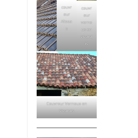
couvr
couvr
eur
eur
Alissa
verno
s
ux en
vivara
is
Couvreur Vernoux en
Vivarais