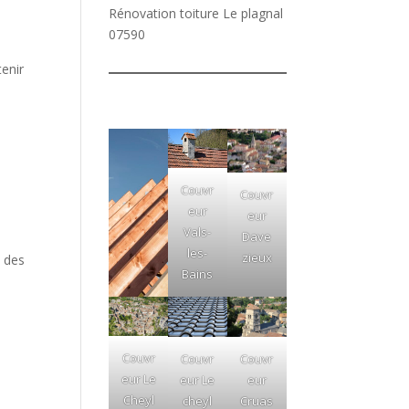
Rénovation toiture Le plagnal
07590
tenir
Couvr
Couvr
eur
eur
Vals-
Dave
les-
zieux
t des
Bains
Couvr
Couvr
Couvr
eur Le
eur Le
eur
Cheyl
cheyl
Cruas