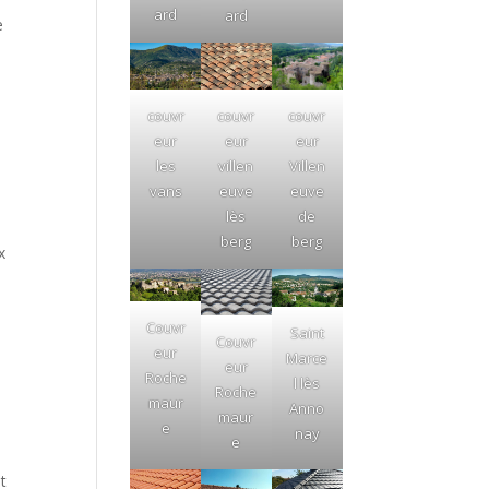
ard
ard
e
couvr
couvr
couvr
eur
eur
eur
villen
Villen
les
euve
euve
vans
lès
de
berg
berg
x
Couvr
Saint
Couvr
eur
Marce
eur
Roche
l lès
Roche
maur
Anno
maur
e
nay
e
nt