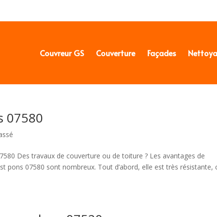
Couvreur GS
Couverture
Façades
Nettoy
ns 07580
assé
 07580 Des travaux de couverture ou de toiture ? Les avantages de
 st pons 07580 sont nombreux. Tout d’abord, elle est très résistante, 