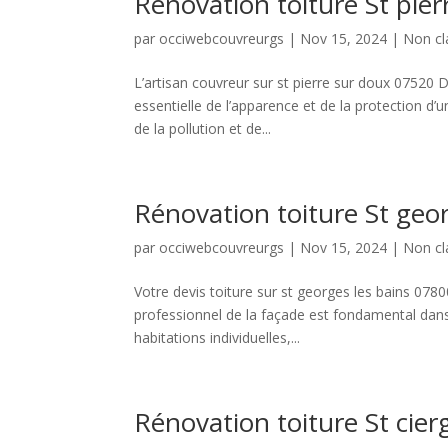
Rénovation toiture St pie
par
occiwebcouvreurgs
|
Nov 15, 2024
|
Non cl
L’artisan couvreur sur st pierre sur doux 07520 D
essentielle de l’apparence et de la protection d’u
de la pollution et de...
Rénovation toiture St geo
par
occiwebcouvreurgs
|
Nov 15, 2024
|
Non cl
Votre devis toiture sur st georges les bains 078
professionnel de la façade est fondamental dans 
habitations individuelles,...
Rénovation toiture St cier