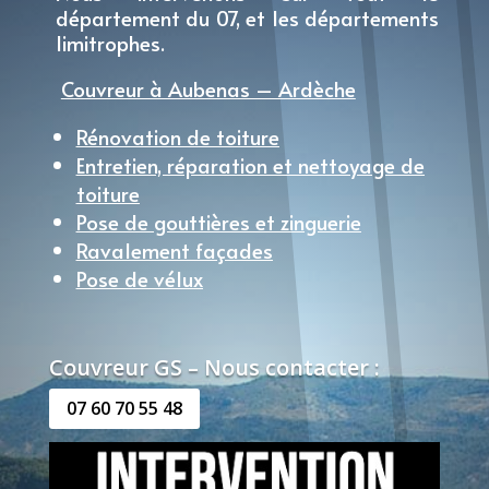
département du 07, et les départements
limitrophes.
Couvreur à Aubenas – Ardèche
Rénovation de toiture
Entretien, réparation et nettoyage de
toiture
Pose de gouttières et zinguerie
Ravalement façades
Pose de vélux
Couvreur GS – Nous contacter :
07 60 70 55 48