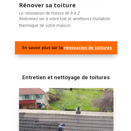
et réalisé avec des matériaux de qualité.
Rénover sa toiture
Demandez dès maintenant un devis gratuit et
La rénovation de toiture de A à Z
sans engagement pour la rénovation de votre
Redonnez vie à votre toit et améliorez l’isolation
toiture à Aubenas en Ardèche.
thermique de votre maison.
En savoir plus sur la
rénovation de toitures
Entretien et nettoyage de toitures
Entretien toiture Ardèche
Graff Sony
À la recherche d’un couvreur professionnel à
Aubenas en Ardèche ?
Ne cherchez pas plus loin ! Notre équipe d’experts