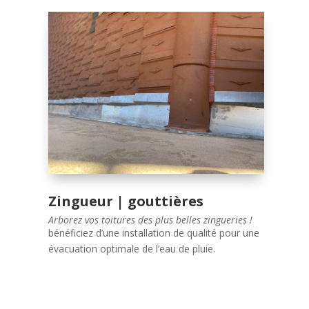
Zingueur en Ardèche
Graff Sony
Zinguerie et Gouttières à Aubenas en Ardèche :
Installation et Entretien par des Experts
Optez pour un système d’évacuation d’eau
efficace et durable avec notre expertise en
zinguerie et gouttières à Aubenas en Ardèche.
Notre équipe de professionnels installe et
entretient vos gouttières et éléments de
zinguerie pour garantir une protection optimale
de votre toiture et de votre maison.
Zingueur | gouttières
Faites confiance à notre savoir-faire et
Arborez vos toitures des plus belles zingueries !
demandez dès maintenant un devis gratuit et
bénéficiez d’une installation de qualité pour une
sans engagement pour vos travaux de zinguerie
évacuation optimale de l’eau de pluie.
et gouttières à Aubenas en Ardèche.