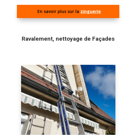
En savoir plus sur la
zinguerie
Ravalement, nettoyage de Façades
Ravalement de Façades à
Aubenas en Ardèche : Redonnez
Éclat et Protection à Votre
Maison
Graff Sony
Vous envisagez une rénovation de toiture à
Aubenas en Ardèche ?
Offrez une nouvelle vie à votre maison avec un
ravalement de façades professionnel à Aubenas
en Ardèche.