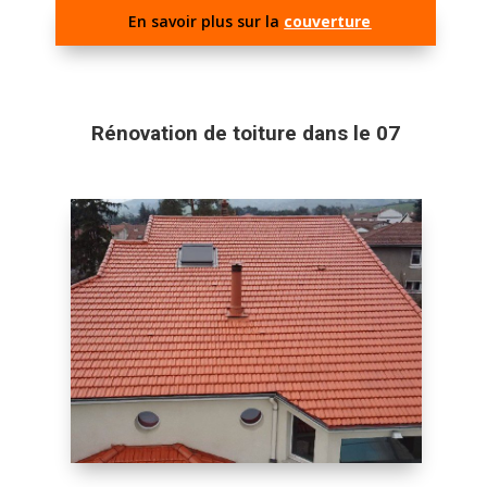
En savoir plus sur la
couverture
Rénovation de toiture dans le 07
Rénovation de Toiture à
Aubenas en Ardèche: Votre
Expert pour un Toit Comme
Neuf
Graff Sony
Vous envisagez une rénovation de toiture à
Aubenas en Ardèche ?
Confiez votre projet à notre équipe d’experts
pour redonner vie à votre toit et améliorer
l’isolation thermique de votre maison. Profitez
d’un service professionnel, adapté à vos besoins