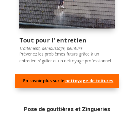
en toiture et couverture est là pour vous
accompagner dans tous vos projets de
rénovation, entretien et réparation.
Bénéficiez d’un service de qualité et d’un savoir-
faire reconnu pour un résultat durable et
Tout pour l' entretien
esthétique. Contactez-nous dès aujourd’hui pour
Traitement, démoussage, peinture
un devis gratuit et sans engagement.
Prévenez les problèmes futurs grâce à un
entretien régulier et un nettoyage professionnel.
En savoir plus sur le
nettoyage de toitures
Pose de gouttières et Zingueries