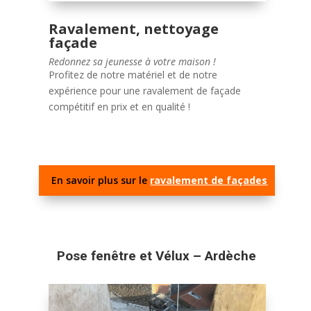
Notre équipe d’experts prend en charge la
rénovation, le nettoyage et la protection de vos
Ravalement, nettoyage
façades pour améliorer l’esthétique de votre
façade
habitation et préserver son intégrité.
Redonnez sa jeunesse à votre maison !
Profitez de notre matériel et de notre
Faites appel à notre savoir-faire et demandez
expérience pour une ravalement de façade
un devis gratuit et sans engagement dès
compétitif en prix et en qualité !
maintenant pour votre projet de ravalement de
façades à Aubenas en Ardèche.
En savoir plus sur le
ravalement de façades
Pose fenêtre et Vélux – Ardèche
Vélux, fenêtres et ouvertures