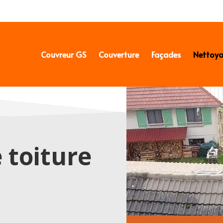
Couvreur GS
Couverture
Façades
Nettoy
 toiture