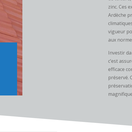
zinc. Ces 
Ardèche pr
climatique
vigueur po
aux norme
Investir d
c’est assu
efficace c
préservé. 
préservati
magnifique