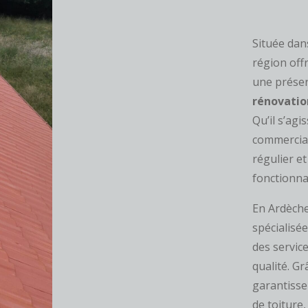
Située dans
région off
une préser
rénovatio
Qu’il s’agi
commerciau
régulier e
fonctionnal
En Ardèch
spécialisée
des servic
qualité. Gr
garantisse
de toiture,