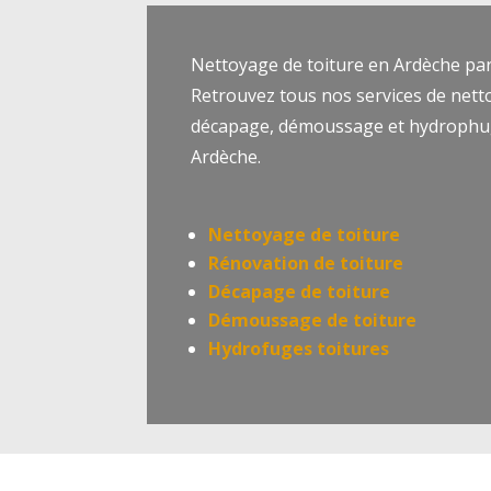
Nettoyage de toiture en Ardèche pa
Retrouvez tous nos services de nett
décapage, démoussage et hydrophug
Ardèche.
Nettoyage de toiture
Rénovation de toiture
Décapage de toiture
Démoussage de toiture
Hydrofuges toitures