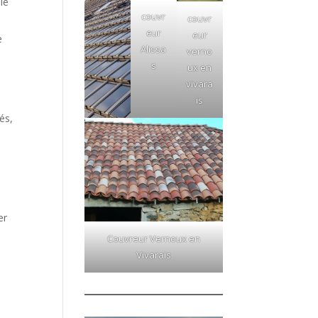
le
couvr
couvr
eur
eur
e
Alissa
verno
s
ux en
vivara
is
és,
er
Couvreur Vernoux en
Vivarais