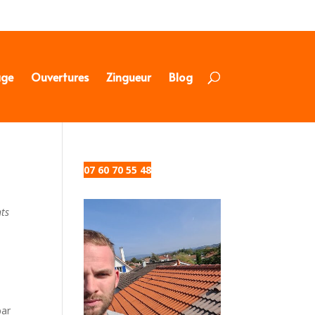
age
Ouvertures
Zingueur
Blog
07 60 70 55 48
nts
par