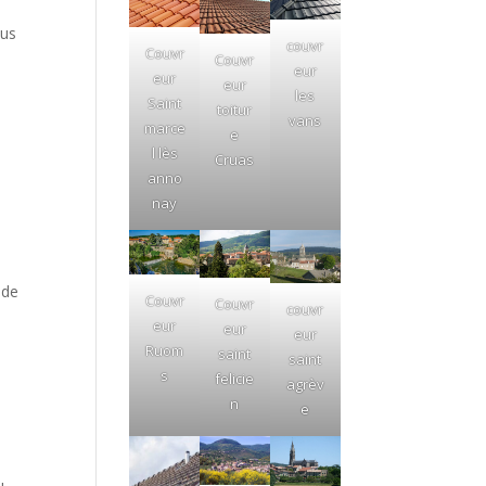
lus
couvr
Couvr
Couvr
eur
eur
eur
les
Saint
toitur
vans
marce
e
l lès
Cruas
anno
nay
 de
Couvr
Couvr
couvr
eur
eur
eur
Ruom
saint
saint
s
felicie
agrèv
n
e