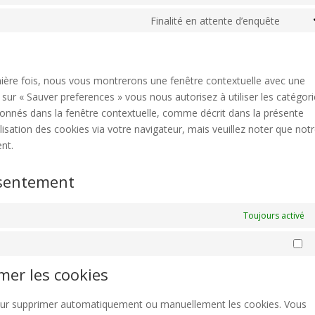
Cons
to
Finalité en attente d’enquête
Cons
servi
to
word
servi
diver
mière fois, nous vous montrerons une fenêtre contextuelle avec une
 sur « Sauver preferences » vous nous autorisez à utiliser les catégor
ionnés dans la fenêtre contextuelle, comme décrit dans la présente
ilisation des cookies via votre navigateur, mais veuillez noter que not
nt.
nsentement
Toujours activé
Ma
imer les cookies
 pour supprimer automatiquement ou manuellement les cookies. Vous