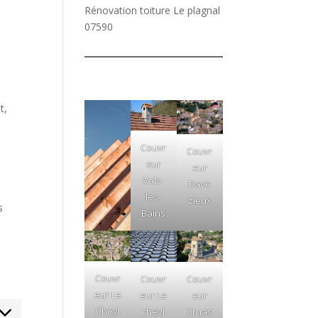
Rénovation toiture Le plagnal
07590
.
t,
s
Couvr
Couvr
eur
eur
Vals-
Dave
les-
zieux
s
Bains
Couvr
Couvr
Couvr
eur Le
eur Le
eur
Cheyl
cheyl
Cruas