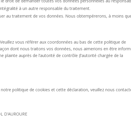
z le droit de demander toutes vos données personnelles au responsab
intégralité à un autre responsable du traitement.
oser au traitement de vos données. Nous obtempérerons, à moins qu
. Veuillez vous référer aux coordonnées au bas de cette politique de
 façon dont nous traitons vos données, nous aimerions en être inform
plainte auprès de l’autorité de contrôle (l’autorité chargée de la
otre politique de cookies et cette déclaration, veuillez nous contact
OL D’AUROURE